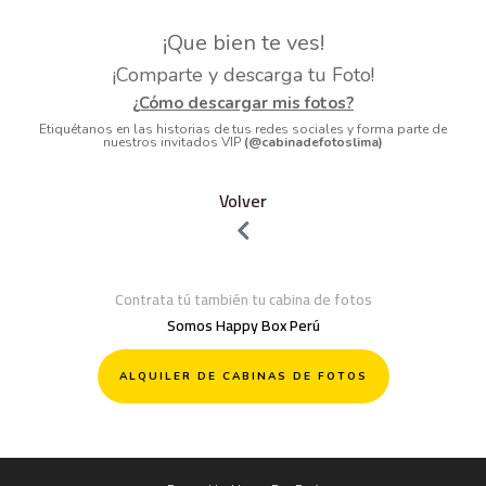
¡Que bien te ves!
¡Comparte y descarga tu Foto!
¿Cómo descargar mis fotos?
Etiquétanos en las historias de tus redes sociales y forma parte de
nuestros invitados VIP
(@cabinadefotoslima)
Volver
Contrata tú también tu cabina de fotos
Somos Happy Box Perú
ALQUILER DE CABINAS DE FOTOS