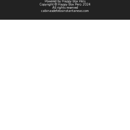
Powered by Happy Box Perú
Copyright © Happy Box Perú 2024
All rights reserved
cabinasdefotosinstantaneas.com